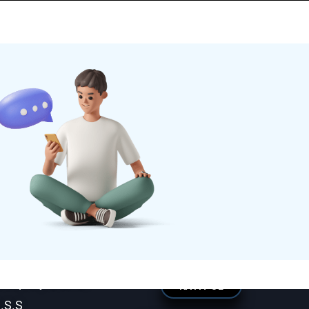
T
E
K
N
I
K
D
E
S
T
E
K
G
I
R
I
Ş
Y
A
P
eklif Al
ampanyalarımız
K
A
Y
I
T
O
L
.S.S