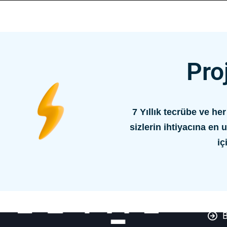
Pro
7 Yıllık tecrübe ve he
sizlerin ihtiyacına e
iç
H
B
B