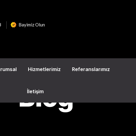
8
Bayimiz Olun
urumsal
Hizmetlerimiz
Referanslarımız
Blog
İletişim