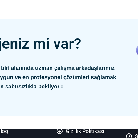
jeniz mi var?
r biri alanında uzman çalışma arkadaşlarımız
n uygun ve en profesyonel çözümleri sağlamak
in sabırsızlıkla bekliyor !
akkımızda
Satış Sözleşmesi
T
ayimiz Olun
İade Şartları
K
log
Gizlilik Politikası
S