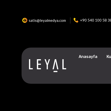
+90 540 100 58 3
satis@leyalmedya.com
Anasayfa
K